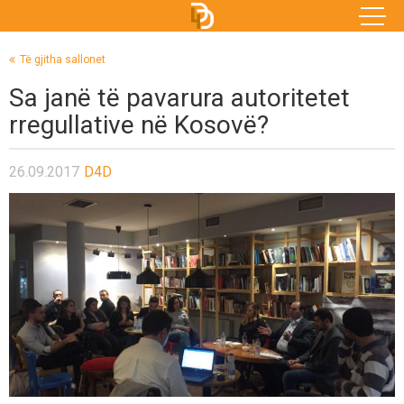
Të gjitha sallonet
Sa janë të pavarura autoritetet
rregullative në Kosovë?
26.09.2017
D4D