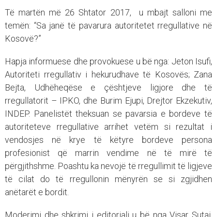
Të martën më 26 Shtator 2017, u mbajt salloni me
temën: “Sa janë të pavarura autoritetet rregullative në
Kosovë?”
Hapja informuese dhe provokuese u bë nga: Jeton Isufi,
Autoriteti rregullativ i hekurudhave të Kosovës; Zana
Bejta, Udhëheqëse e çështjeve ligjore dhe të
rregullatorit – IPKO, dhe Burim Ejupi, Drejtor Ekzekutiv,
INDEP. Panelistët theksuan se pavarsia e bordeve të
autoriteteve rregullative arrihet vetëm si rezultat i
vendosjes në krye të këtyre bordeve persona
profesionist që marrin vendime në të mirë të
përgjithshme. Poashtu ka nevojë të rregullimit të ligjeve
të cilat do të rregullonin mënyrën se si zgjidhen
anëtarët e bordit.
Moderimi dhe shkrimi i editoriali u bë nga Visar Sutaj,