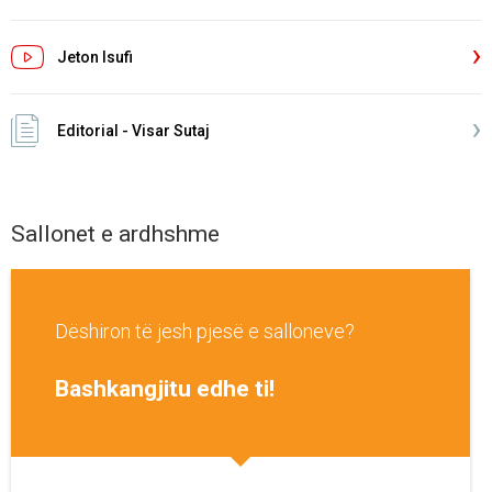
Jeton Isufi
Editorial - Visar Sutaj
Sallonet e ardhshme
Dëshiron të jesh pjesë e salloneve?
Bashkangjitu edhe ti!