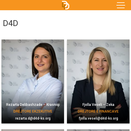
D4D
Rezarta Delibashzade – Krasniqi
Fjolla Veseli – Zeka
DREJTORE EKZEKUTIVE
DREJTORE E FINANCAVE
rezarta.d@d4d-ks.org
fjolla.veseli@d4d-ks.org