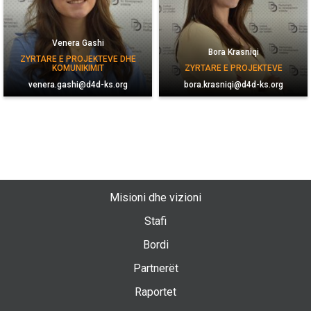
Venera Gashi
Bora Krasniqi
ZYRTARE E PROJEKTEVE DHE
KOMUNIKIMIT
ZYRTARE E PROJEKTEVE
venera.gashi@d4d-ks.org
bora.krasniqi@d4d-ks.org
Misioni dhe vizioni
Stafi
Bordi
Partnerët
Raportet