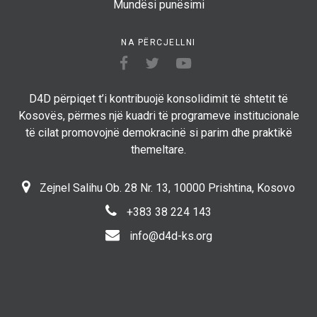
Mundësi punësimi
NA PËRCJELLNI
D4D përpiqet t’i kontribuojë konsolidimit të shtetit të
Kosovës, përmes një kuadri të programeve institucionale
të cilat promovojnë demokracinë si parim dhe praktikë
themeltare.
Zejnel Salihu Ob. 28 Nr. 13, 10000 Prishtina, Kosovo
+383 38 224 143
info@d4d-ks.org