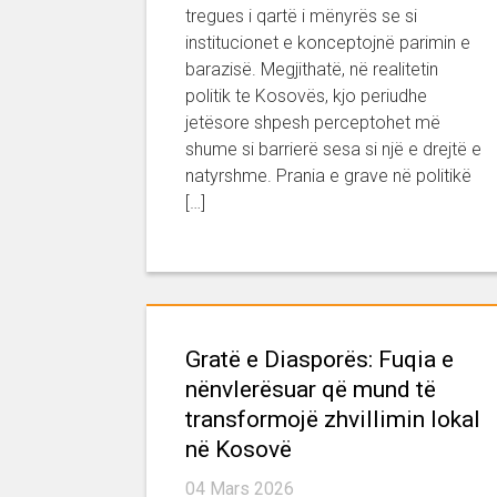
tregues i qartë i mënyrës se si
institucionet e konceptojnë parimin e
barazisë. Megjithatë, në realitetin
politik te Kosovës, kjo periudhe
jetësore shpesh perceptohet më
shume si barrierë sesa si një e drejtë e
natyrshme. Prania e grave në politikë
[…]
Gratë e Diasporës: Fuqia e
nënvlerësuar që mund të
transformojë zhvillimin lokal
në Kosovë
04 Mars 2026