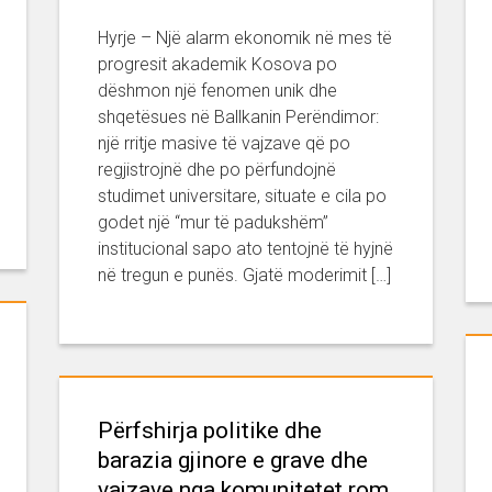
Hyrje – Një alarm ekonomik në mes të
progresit akademik Kosova po
dëshmon një fenomen unik dhe
shqetësues në Ballkanin Perëndimor:
një rritje masive të vajzave që po
regjistrojnë dhe po përfundojnë
studimet universitare, situate e cila po
godet një “mur të padukshëm”
institucional sapo ato tentojnë të hyjnë
në tregun e punës. Gjatë moderimit […]
Përfshirja politike dhe
barazia gjinore e grave dhe
vajzave nga komunitetet rom,