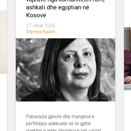
ashkali dhe egjiptian në
Kosovë
27 Janar 2026
Shpresa Agushi
Pabarazia gjinore dhe mungesa e
përfshirjes adekuate në të gjithë
spektrin e jetës shoqërore për vajzat