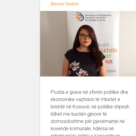
Blerinë Ukshini
Pozita e grave në sferën politike dhe
ekonomike vazhdon të mbetet e
brishtë në Kosovë; në politikë shpesh
lidhet me kuotën gjinore të
domosdoshme për pjesëmarrje në
kuvende komunale, ndërsa në
ndërmarrësi është e koncentruar