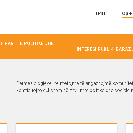
D4D
Op-E
, PARTITË POLITIKE DHE
INTERESI PUBLIK, BARAZ
Përmes blogjeve, ne mëtojmë të angazhojmë komunitetin
kontribuojnë dukshëm në zhvillimet politike dhe sociale