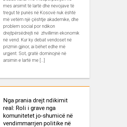
mes arsimit të lartë dhe nevojave të
tregut të punës në Kosovë nuk është
më vetëm një çështje akademike, dhe
problem social por ndikon
drejtpërsëdrejti në zhvillimin ekonomik
në vend. Kur ky debat vendoset në
prizmin gjinor, ai bëhet edhe më
urgjent. Sot, gratë dominojnë në
arsimin e lartë me […]
Nga prania drejt ndikimit
real: Roli i grave nga
komunitetet jo-shumicë në
vendimmarrjen politike në