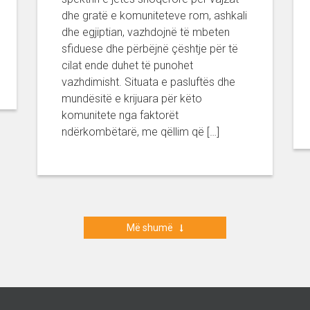
dhe gratë e komuniteteve rom, ashkali
dhe egjiptian, vazhdojnë të mbeten
sfiduese dhe përbëjnë çështje për të
cilat ende duhet të punohet
vazhdimisht. Situata e pasluftës dhe
mundësitë e krijuara për këto
komunitete nga faktorët
ndërkombëtarë, me qëllim që […]
Më shumë