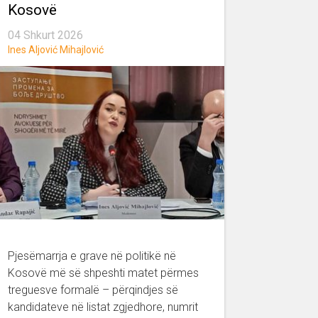
Kosovë
04 Shkurt 2026
Ines Aljović Mihajlović
Pjesëmarrja e grave në politikë në
Kosovë më së shpeshti matet përmes
treguesve formalë – përqindjes së
kandidateve në listat zgjedhore, numrit