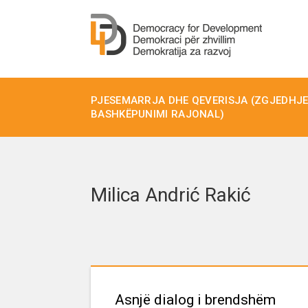
PJESEMARRJA DHE QEVERISJA (ZGJEDHJET
BASHKËPUNIMI RAJONAL)
Milica Andrić Rakić
Asnjë dialog i brendshëm