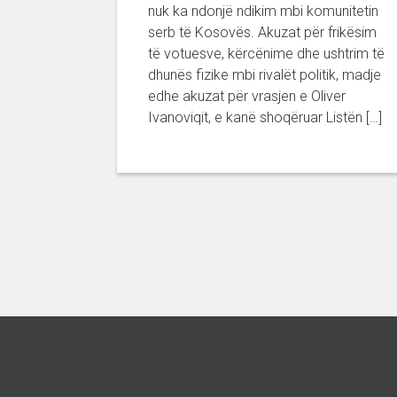
nuk ka ndonjë ndikim mbi komunitetin
serb të Kosovës. Akuzat për frikësim
të votuesve, kërcënime dhe ushtrim të
dhunës fizike mbi rivalët politik, madje
edhe akuzat për vrasjen e Oliver
Ivanoviqit, e kanë shoqëruar Listën […]