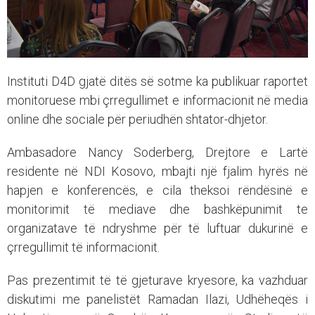
Instituti D4D gjatë ditës së sotme ka publikuar raportet
monitoruese mbi çrregullimet e informacionit në media
online dhe sociale për periudhën shtator-dhjetor.
Ambasadore Nancy Soderberg, Drejtore e Lartë
residente në NDI Kosovo, mbajti një fjalim hyrës në
hapjen e konferencës, e cila theksoi rëndësinë e
monitorimit të mediave dhe bashkëpunimit te
organizatave të ndryshme për të luftuar dukurinë e
çrregullimit të informacionit.
Pas prezentimit të të gjeturave kryesore, ka vazhduar
diskutimi me panelistët Ramadan Ilazi, Udhëheqës i