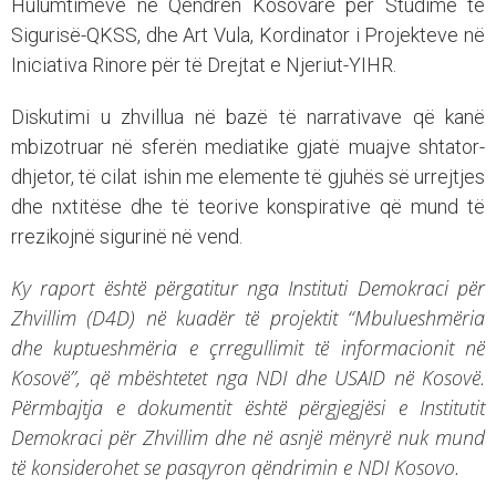
Hulumtimeve në Qendrën Kosovare për Studime të
Sigurisë-QKSS, dhe Art Vula, Kordinator i Projekteve në
Iniciativa Rinore për të Drejtat e Njeriut-YIHR.
Diskutimi u zhvillua në bazë të narrativave që kanë
mbizotruar në sferën mediatike gjatë muajve shtator-
dhjetor, të cilat ishin me elemente të gjuhës së urrejtjes
dhe nxtitëse dhe të teorive konspirative që mund të
rrezikojnë sigurinë në vend.
Ky raport është përgatitur nga Instituti Demokraci për
Zhvillim (D4D) në kuadër të projektit “Mbulueshmëria
dhe kuptueshmëria e çrregullimit të informacionit në
Kosovë”, që mbështetet nga NDI dhe USAID në Kosovë.
Përmbajtja e dokumentit është përgjegjësi e Institutit
Demokraci për Zhvillim dhe në asnjë mënyrë nuk mund
të konsiderohet se pasqyron qëndrimin e NDI Kosovo.