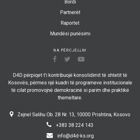
Bordi
Partnerët
Raportet
Mundësi punësimi
NA PËRCJELLNI
D4D përpiqet t’i kontribuojë konsolidimit të shtetit të
Kosovës, përmes një kuadri të programeve institucionale
të cilat promovojnë demokracinë si parim dhe praktikë
themeltare.
Zejnel Salihu Ob. 28 Nr. 13, 10000 Prishtina, Kosovo
+383 38 224 143
info@d4d-ks.org