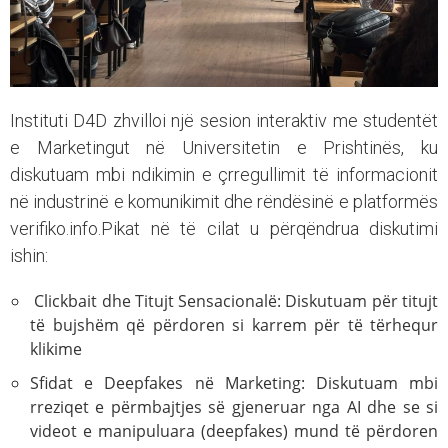
Instituti D4D zhvilloi një sesion interaktiv me studentët
e Marketingut në Universitetin e Prishtinës, ku
diskutuam mbi ndikimin e çrregullimit të informacionit
në industrinë e komunikimit dhe rëndësinë e platformës
verifiko.info.Pikat në të cilat u përqëndrua diskutimi
ishin:
Clickbait dhe Titujt Sensacionalë: Diskutuam për titujt
të bujshëm që përdoren si karrem për të tërhequr
klikime
Sfidat e Deepfakes në Marketing: Diskutuam mbi
rreziqet e përmbajtjes së gjeneruar nga AI dhe se si
videot e manipuluara (deepfakes) mund të përdoren