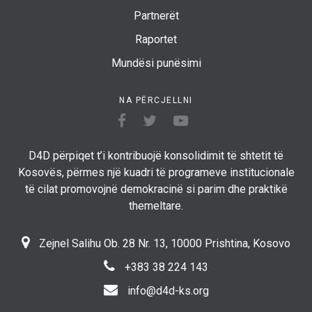
Partnerët
Raportet
Mundësi punësimi
NA PËRCJELLNI
D4D përpiqet t’i kontribuojë konsolidimit të shtetit të
Kosovës, përmes një kuadri të programeve institucionale
të cilat promovojnë demokracinë si parim dhe praktikë
themeltare.
Zejnel Salihu Ob. 28 Nr. 13, 10000 Prishtina, Kosovo
+383 38 224 143
info@d4d-ks.org