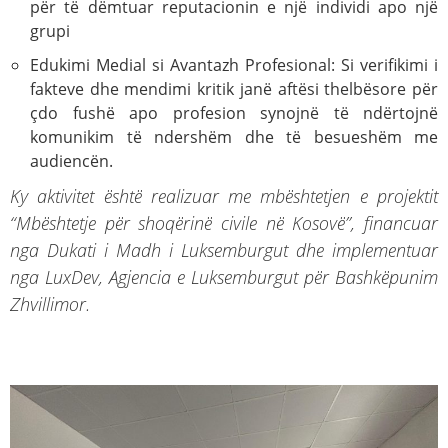
për të dëmtuar reputacionin e një individi apo një
grupi
Edukimi Medial si Avantazh Profesional: Si verifikimi i
fakteve dhe mendimi kritik janë aftësi thelbësore për
çdo fushë apo profesion synojnë të ndërtojnë
komunikim të ndershëm dhe të besueshëm me
audiencën.
Ky aktivitet është realizuar me mbështetjen e projektit
“Mbështetje për shoqërinë civile në Kosovë”, financuar
nga Dukati i Madh i Luksemburgut dhe implementuar
nga LuxDev, Agjencia e Luksemburgut për Bashkëpunim
Zhvillimor.