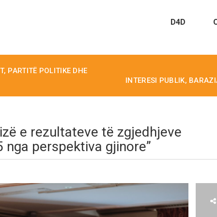
D4D
, PARTITË POLITIKE DHE
INTERESI PUBLIK, BARAZ
lizë e rezultateve të zgjedhjeve
 nga perspektiva gjinore”