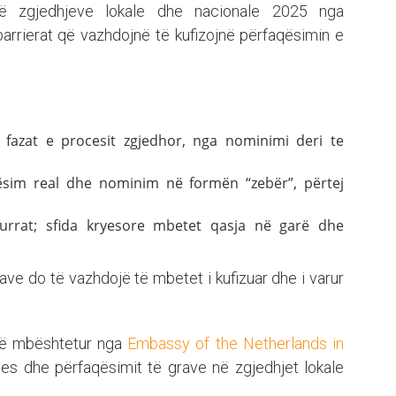
 të zgjedhjeve lokale dhe nacionale 2025 nga
barrierat që vazhdojnë të kufizojnë përfaqësimin e
 fazat e procesit zgjedhor, nga nominimi deri te
sim real dhe nominim në formën “zebër”, përtej
rrat; sfida kryesore mbetet qasja në garë dhe
ave do të vazhdojë të mbetet i kufizuar dhe i varur
 të mbështetur nga
Embassy of the Netherlands in
rjes dhe përfaqësimit të grave në zgjedhjet lokale