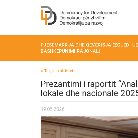
PJESEMARRJA DHE QEVERISJA (ZGJEDHJET
BASHKËPUNIMI RAJONAL)
Te gjitha aktivitetet
Prezantimi i raportit “Ana
lokale dhe nacionale 2025
19.05.2026