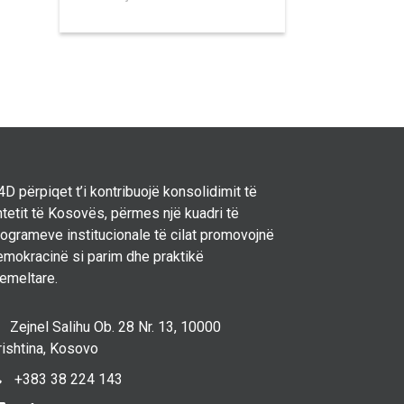
D përpiqet t’i kontribuojë konsolidimit të
tetit të Kosovës, përmes një kuadri të
rogrameve institucionale të cilat promovojnë
emokracinë si parim dhe praktikë
hemeltare.
Zejnel Salihu Ob. 28 Nr. 13, 10000
rishtina, Kosovo
+383 38 224 143