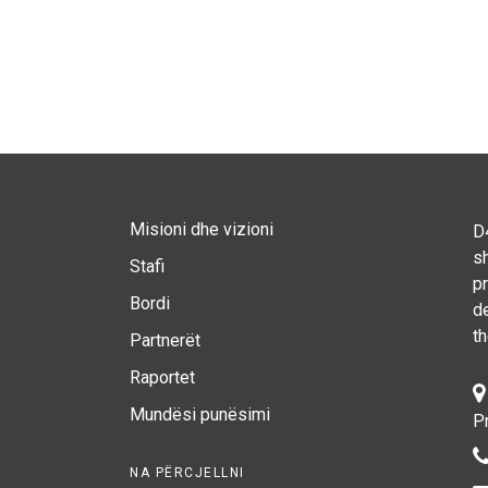
Misioni dhe vizioni
D4
sh
Stafi
p
Bordi
d
t
Partnerët
Raportet
Mundësi punësimi
P
NA PËRCJELLNI