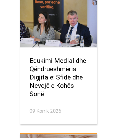
Edukimi Medial dhe
Qëndrueshmëria
Digjitale: Sfidë dhe
Nevojë e Kohës
Sonë!
09 Korrik 2026