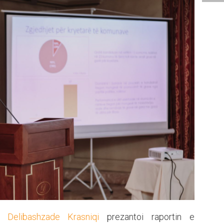
a Delibashzade Krasniqi
prezantoi raportin e