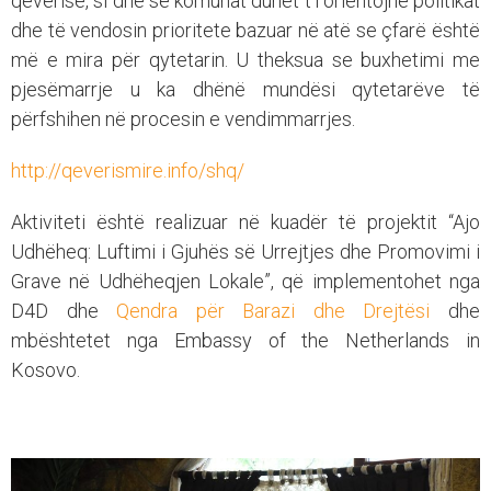
qeverisë, si dhe se komunat duhet t’i orientojnë politikat
dhe të vendosin prioritete bazuar në atë se çfarë është
më e mira për qytetarin. U theksua se buxhetimi me
pjesëmarrje u ka dhënë mundësi qytetarëve të
përfshihen në procesin e vendimmarrjes.
http://qeverismire.info/shq/
Aktiviteti është realizuar në kuadër të projektit “Ajo
Udhëheq: Luftimi i Gjuhës së Urrejtjes dhe Promovimi i
Grave në Udhëheqjen Lokale”, që implementohet nga
D4D dhe
Qendra për Barazi dhe Drejtësi
dhe
mbështetet nga Embassy of the Netherlands in
Kosovo.