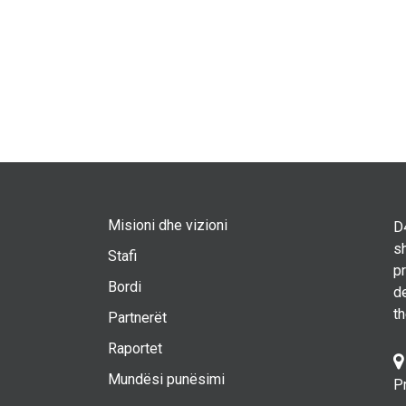
Misioni dhe vizioni
D4
sh
Stafi
p
Bordi
d
t
Partnerët
Raportet
Mundësi punësimi
P