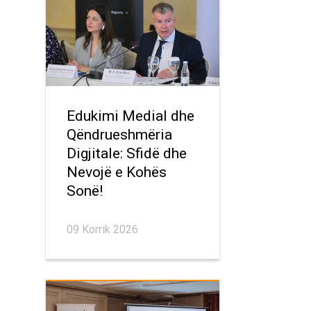
Edukimi Medial dhe
Qëndrueshmëria
Digjitale: Sfidë dhe
Nevojë e Kohës
Sonë!
09 Korrik 2026