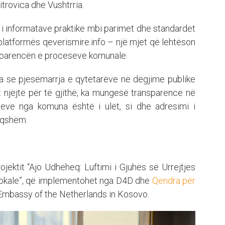
rovica dhe Vushtrria.
imi i informatave praktike mbi parimet dhe standardet
 platformës qeverismire.info – një mjet që lehtëson
ansparencën e proceseve komunale.
sua se pjesëmarrja e qytetarëve në dëgjime publike
et njëjtë për të gjithë, ka mungesë transparence në
eve nga komuna është i ulët, si dhe adresimi i
aqshëm.
rojektit “Ajo Udhëheq: Luftimi i Gjuhës së Urrejtjes
okale”, që implementohet nga D4D dhe
Qendra për
mbassy of the Netherlands in Kosovo.