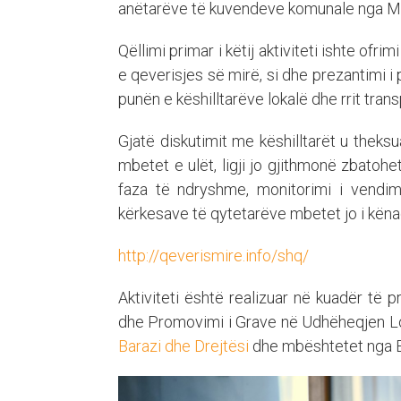
anëtarëve të kuvendeve komunale nga Mit
Qëllimi primar i këtij aktiviteti ishte ofr
e qeverisjes së mirë, si dhe prezantimi i
punën e këshilltarëve lokalë dhe rrit tr
Gjatë diskutimit me këshilltarët u thek
mbetet e ulët, ligji jo gjithmonë zbatoh
faza të ndryshme, monitorimi i vendim
kërkesave të qytetarëve mbetet jo i kën
http://qeverismire.info/shq/
Aktiviteti është realizuar në kuadër të p
dhe Promovimi i Grave në Udhëheqjen L
Barazi dhe Drejtësi
dhe mbështetet nga E