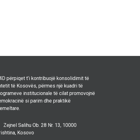
D përpiqet t’i kontribuojë konsolidimit të
tetit të Kosovës, përmes një kuadri të
rogrameve institucionale të cilat promovojnë
emokracinë si parim dhe praktikë
hemeltare.
Zejnel Salihu Ob. 28 Nr. 13, 10000
rishtina, Kosovo